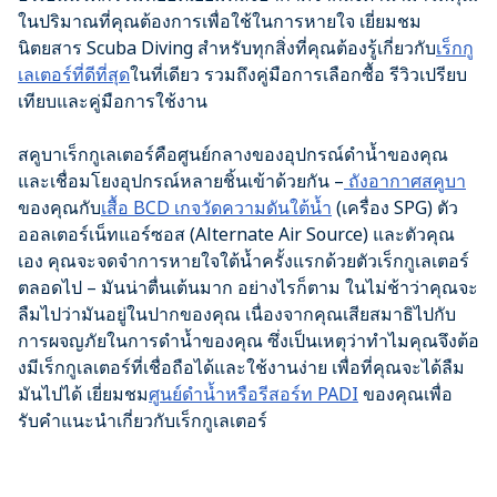
ในปริมาณที่คุณต้องการเพื่อใช้ในการหายใจ เยี่ยมชม
นิตยสาร Scuba Diving สำหรับทุกสิ่งที่คุณต้องรู้เกี่ยวกับ
เร็กกู
เลเตอร์ที่ดีที่สุด
ในที่เดียว รวมถึงคู่มือการเลือกซื้อ รีวิวเปรียบ
เทียบและคู่มือการใช้งาน
สคูบาเร็กกูเลเตอร์คือศูนย์กลางของอุปกรณ์ดำน้ำของคุณ
และเชื่อมโยงอุปกรณ์หลายชิ้นเข้าด้วยกัน –
ถังอากาศสคูบา
ของคุณกับ
เสื้อ BCD
เกจวัดความดันใต้น้ำ
(เครื่อง SPG) ตัว
ออลเตอร์เน็ทแอร์ซอส (Alternate Air Source) และตัวคุณ
เอง คุณจะจดจำการหายใจใต้น้ำครั้งแรกด้วยตัวเร็กกูเลเตอร์
ตลอดไป – มันน่าตื่นเต้นมาก อย่างไรก็ตาม ในไม่ช้าว่าคุณจะ
ลืมไปว่ามันอยู่ในปากของคุณ เนื่องจากคุณเสียสมาธิไปกับ
การผจญภัยในการดำน้ำของคุณ ซึ่งเป็นเหตุว่าทำไมคุณจึงต้อ
งมีเร็กกูเลเตอร์ที่เชื่อถือได้และใช้งานง่าย เพื่อที่คุณจะได้ลืม
มันไปได้ เยี่ยมชม
ศูนย์ดำน้ำหรือรีสอร์ท PADI
ของคุณเพื่อ
รับคำแนะนำเกี่ยวกับเร็กกูเลเตอร์