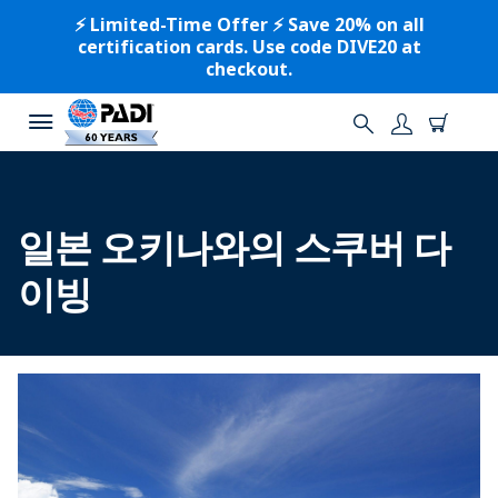
⚡️ Limited-Time Offer ⚡️ Save 20% on all
certification cards. Use code DIVE20 at
checkout.
일본 오키나와의 스쿠버 다
이빙