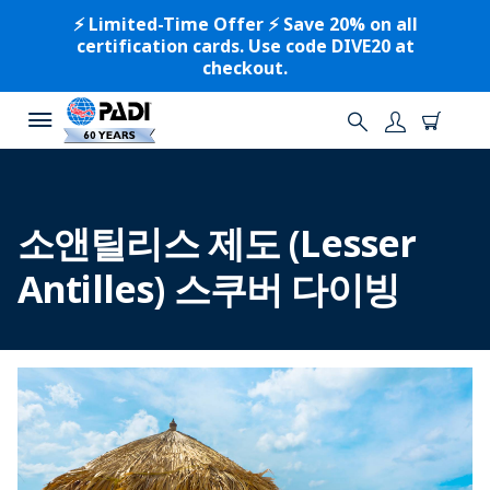
⚡️ Limited-Time Offer ⚡️ Save 20% on all
certification cards. Use code DIVE20 at
checkout.
소앤틸리스 제도 (Lesser
Antilles) 스쿠버 다이빙