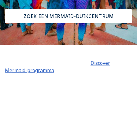
ZOEK EEN MERMAID-DUIKCENTRUM
Er zijn zeven verschillende niveau's binnen het PADI
Mermaid-cursusprogramma. Van het
Discover
Mermaid-programma
tot de opleiding tot Mermaid
Instructor Trainer, kun je je Mermaid-dromen
waarmaken. Of je nu uitsluitend in het weekend wilt
duiken of een full-time carrière binnen Mermaid-
duiken nastreeft.
PADI is de wijze waarop de wereld leert duiken als
Mermaid. De PADI-professionals zullen je begeleiden
om al je onderwaterdromen waar te maken.