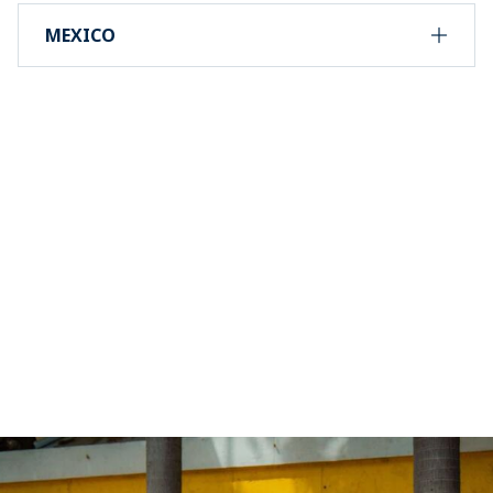
MEXICO
Sluit je aan bij de
#PADIMERMAID community!
Als #padimermaid kun je in contact komen met onze
wereldwijde en verenigde community en je eigen
verhalen delen om vrienden, familie en toekomstige
generaties te inspireren als Mermaid-duiker het
avontuur aan te gaan en de mariene wereld te redden.