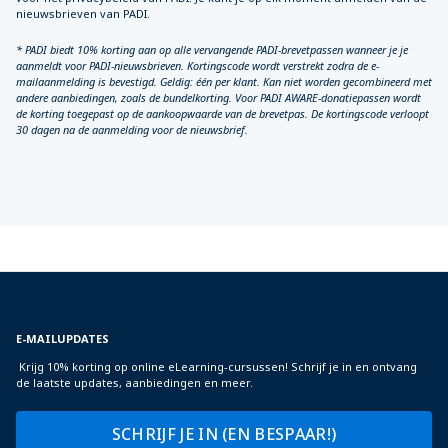
nieuwsbrieven van PADI.
* PADI biedt 10% korting aan op alle vervangende PADI-brevetpassen wanneer je je
aanmeldt voor PADI-nieuwsbrieven. Kortingscode wordt verstrekt zodra de e-
mailaanmelding is bevestigd. Geldig: één per klant. Kan niet worden gecombineerd met
andere aanbiedingen, zoals de bundelkorting. Voor PADI AWARE-donatiepassen wordt
de korting toegepast op de aankoopwaarde van de brevetpas. De kortingscode verloopt
30 dagen na de aanmelding voor de nieuwsbrief.
E-MAILUPDATES
Krijg 10% korting op online eLearning-cursussen! Schrijf je in en ontvang
de laatste updates, aanbiedingen en meer.
SCHRIJF JE IN (EN BESPAAR!)