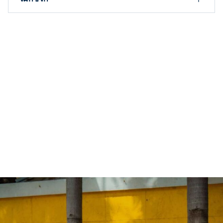
เข้าร่วมชุมชน
#PADIMERMAID!
ในฐานะนักดำน้ำ #padimermaid คุณสามารถเชื่อมต่อกับ
ชุมชนทั่วโลกที่เป็นหนึ่งเดียวกันของเราและแบ่งปันเรื่องราว
ของคุณเองเพื่อสร้างแรงบันดาลใจให้เพื่อน ๆ ครอบครัวและ
คนรุ่นต่อไปในอนาคตให้การแสวงหาการผจญภัยและปกป้อง
มหาสมุทร