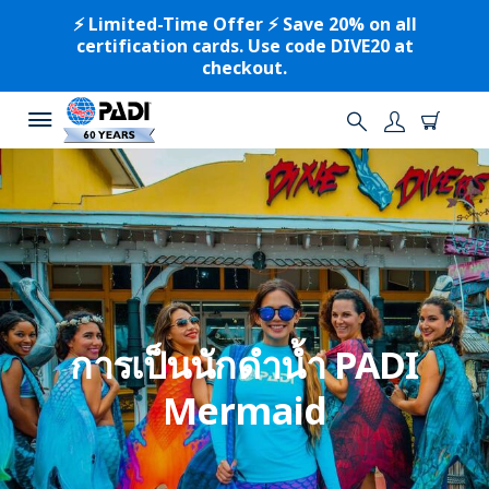
⚡️ Limited-Time Offer ⚡️ Save 20% on all
certification cards. Use code DIVE20 at
checkout.
การเป็นนักดำน้ำ PADI
Mermaid