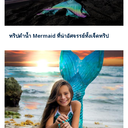
ทริปดำน้ำ Mermaid ที่น่าอัศจรรย์ทั้งเจ็ดทริป