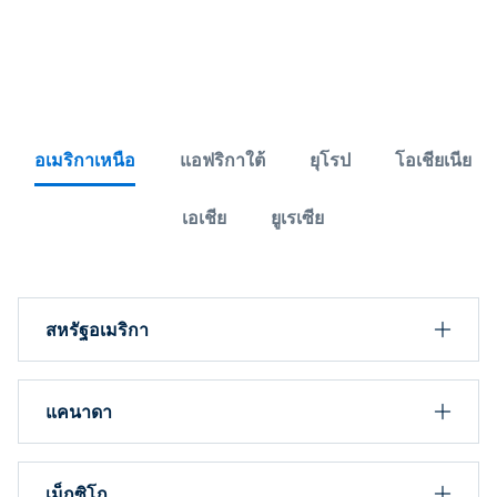
ค้นหาศูนย์ดำน้ำ PADI
Mermaid Center
อเมริกาเหนือ
แอฟริกาใต้
ยุโรป
โอเชียเนีย
เอเชีย
ยูเรเซีย
สหรัฐอเมริกา
แคนาดา
เม็กซิโก