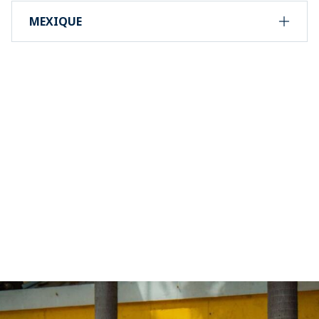
MEXIQUE
Rejoignez la Communauté
#PADIMERMAID!
En tant que #padimermaid, vous pouvez vous
connecter à notre communauté mondiale et unie, afin
de partager vos propres histoires pour inspirer vos
amis, votre famille et les générations futures à se
lancer dans l'aventure et à sauver l'océan.