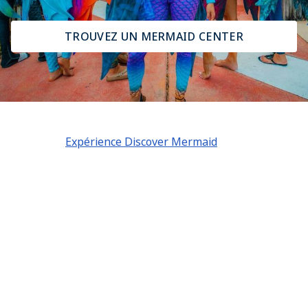
TROUVEZ UN MERMAID CENTER
Il y a sept niveaux différents de Mermaiding PADI. De
l'initiation
Expérience Discover Mermaid
à la formation
professionnelle de Mermaid Instructor Trainer, vous
pouvez vivre vos rêves de sirène en tant que pratiquant
pendant les week-ends ou en tant que carrière à temps
plein.
PADI est la façon dont le monde apprend la nage sirène
et vous guidera vers la réalisation de tous vos rêves
sous-marins.