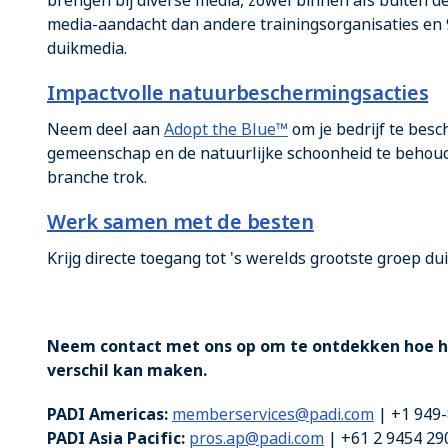
brengen bij diverse media, zowel binnen als buiten de
media-aandacht dan andere trainingsorganisaties en 
duikmedia.
Impactvolle natuurbeschermingsacties
Neem deel aan
Adopt the Blue™
om je bedrijf te besc
gemeenschap en de natuurlijke schoonheid te behoude
branche trok.
Werk samen met de besten
Krijg directe toegang tot 's werelds grootste groep d
Neem contact met ons op om te ontdekken hoe he
verschil kan maken.
PADI Americas:
memberservices@padi.com
| +1 949-
PADI Asia Pacific:
pros.ap@padi.com
| +61 2 9454 29