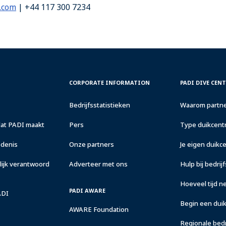
.com
| +44 117 300 7234
CORPORATE
PADI
CORPORATE INFORMATION
PADI DIVE CEN
INFORMATION
DIVE
CENTER
Bedrijfsstatistieken
Waarom partne
&
RESORTS
dat PADI maakt
Pers
Type duikcentr
edenis
Onze partners
Je eigen duik
ijk verantwoord
Adverteer met ons
Hulp bij bedrij
Hoeveel tijd n
PADI AWARE
ADI
Begin een duik
AWARE Foundation
Regionale bed