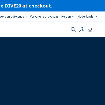
ode DIVE20 at checkout.
oek een duikcentrum
Vervang je brevetpas
Helpen
Nederlands