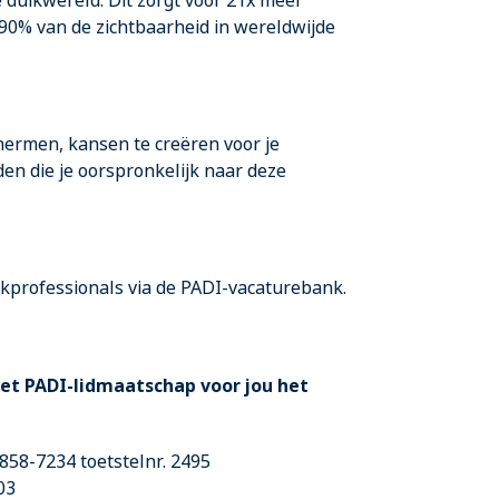
 duikwereld. Dit zorgt voor 21x meer
90% van de zichtbaarheid in wereldwijde
hermen, kansen te creëren voor je
n die je oorspronkelijk naar deze
uikprofessionals via de PADI-vacaturebank.
t PADI-lidmaatschap voor jou het
858-7234 toetstelnr. 2495
03