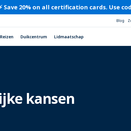
⚡️ Save 20% on all certification cards. Use c
Blog
Z
Reizen
Duikcentrum
Lidmaatschap
ijke kansen