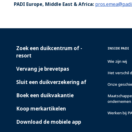
PADI Europe, Middle East & Africa:
pros.emea@padi
Zoek een duikcentrum of -
PADI
INSIDE
INSIDE PADI
SERVICES
PADI
resort
Wie zijn wij
Vervang je brevetpas
Het verschil 
Sluit een duikverzekering af
Onze geschi
Boek een duikvakantie
Maatschappel
ondernemen
Koop merkartikelen
Werken bij P
Download de mobiele app