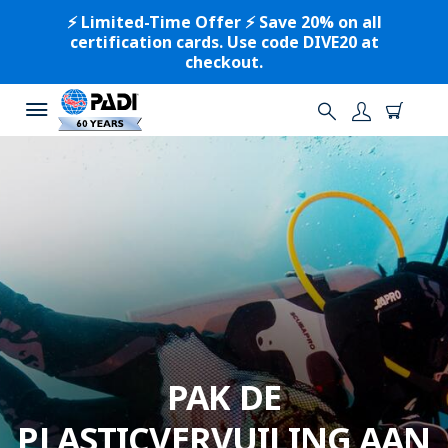
⚡️ Limited-Time Offer ⚡️ Save 20% on all
certification cards. Use code DIVE20 at
checkout.
PAK DE
PLASTICVERVUILING AAN