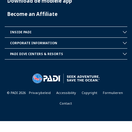
Download de mobiele app
Become an Affiliate
INSIDE PADI
INSIDE
PADI
CORPORATE INFORMATION
CORPORATE
INFORMATION
PADI DIVE CENTERS & RESORTS
PADI
DIVE
CENTER
&
RESORTS
© PADI 2026
Privacybeleid
Accessibility
Copyright
Formulieren
Contact