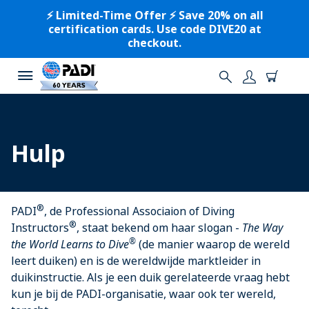
⚡️ Limited-Time Offer ⚡️ Save 20% on all
certification cards. Use code DIVE20 at
checkout.
Hulp
®
PADI
, de Professional Associaion of Diving
®
Instructors
, staat bekend om haar slogan -
The Way
®
the World Learns to Dive
(de manier waarop de wereld
leert duiken) en is de wereldwijde marktleider in
duikinstructie. Als je een duik gerelateerde vraag hebt
kun je bij de PADI-organisatie, waar ook ter wereld,