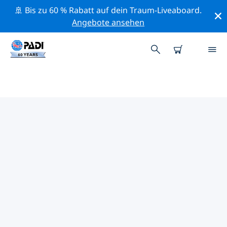
🚢 Bis zu 60 % Rabatt auf dein Traum-Liveaboard.
Angebote ansehen
DIE BESTEN
NATURSCHUTZAKTIVITÄTEN
MITTELAMERIKA
Mithilfe der Filter und der interaktiven Karte kannst du
die Naturschutzaktivitäten im Umkreis von
Mittelamerika erkunden.