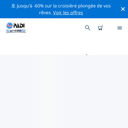
🚢 Jusqu'à -60% sur la croisière plongée de vos
rêves.
Voir les offres
PRINCIPALES ACTIVITÉS DE
CONSERVATION AUTOUR DE
AMÉRIQUE CENTRALE
Explorez les activités de conservation autour de
Amérique centrale à l'aide des filtres ci-dessus ou de la
carte interactive.