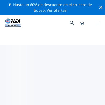
🚢 Hasta un 60% de descuento en el crucero de
buceo.
Ver ofertas
LAS MEJORES ACTIVIDADES DE
CONSERVACIÓN CERCA DE
AMÉRICA CENTRAL
Descubre las actividades de conservación cerca de
América Central con la ayuda de los filtros de arriba o
con el mapa interactivo.