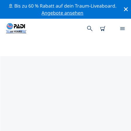
🚢 Bis zu 60 % Rabatt auf dein Traum-Liveaboard.
Angebote ansehen
DIE BESTEN
NATURSCHUTZAKTIVITÄTEN
MITTELAMERIKA
Mithilfe der Filter und der interaktiven Karte kannst du
die Naturschutzaktivitäten im Umkreis von
Mittelamerika erkunden.