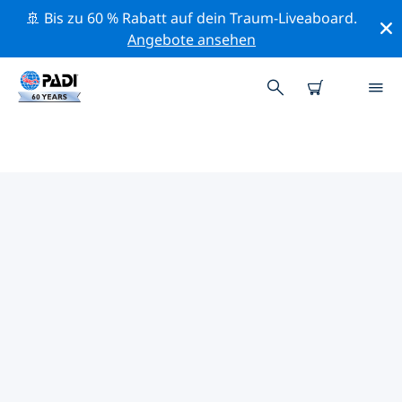
🚢 Bis zu 60 % Rabatt auf dein Traum-Liveaboard.
Angebote ansehen
DIE BESTEN
NATURSCHUTZAKTIVITÄTEN
ÄGÄISCHE INSELN
Mithilfe der Filter und der interaktiven Karte kannst du
die Naturschutzaktivitäten im Umkreis von ägäische
Inseln erkunden.