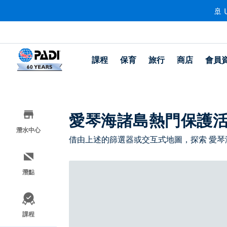
🚢 
課程
保育
旅行
商店
會員
愛琴海諸島熱門保護
潛水中心
借由上述的篩選器或交互式地圖，探索 愛琴
潛點
課程