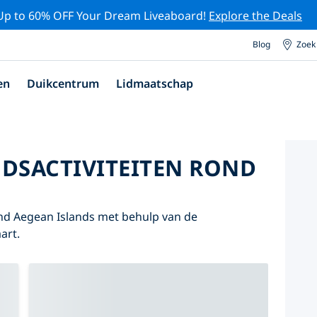
Up to 60% OFF Your Dream Liveaboard!
Explore the Deals
Blog
Zoek
en
Duikcentrum
Lidmaatschap
DSACTIVITEITEN ROND
nd Aegean Islands met behulp van de
art.