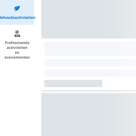
Behoudsactiviteiten
Professionele
activiteiten
en
evenementen