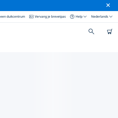
 een duikcentrum
Vervang je brevetpas
Help
Nederlands