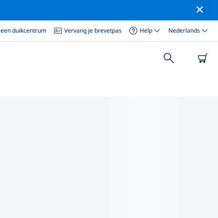
 een duikcentrum
Vervang je brevetpas
Help
Nederlands