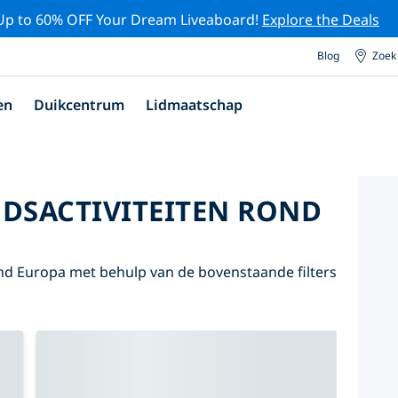
Up to 60% OFF Your Dream Liveaboard!
Explore the Deals
Blog
Zoek
en
Duikcentrum
Lidmaatschap
DSACTIVITEITEN ROND
nd Europa met behulp van de bovenstaande filters