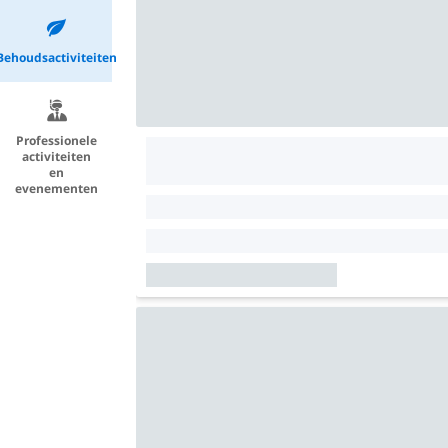
Behoudsactiviteiten
Professionele
activiteiten
en
evenementen