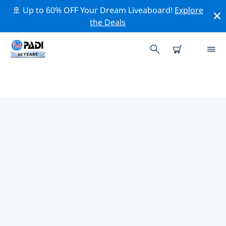
🚢 Up to 60% OFF Your Dream Liveaboard!
Explore
the Deals
TOP
NATUURBEHOUDSACTIVITEITEN
ROND EUROPA
Ontdek de natuurbehoudsactiviteiten rond Europa
met behulp van de bovenstaande filters of de
interactieve kaart.