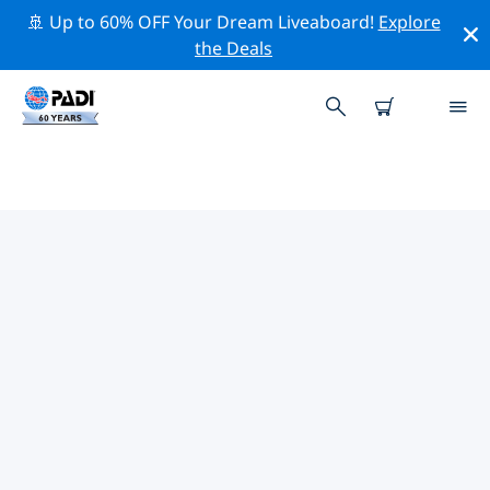
🚢 Up to 60% OFF Your Dream Liveaboard!
Explore
the Deals
TOP
NATUURBEHOUDSACTIVITEITEN
ROND EUROPA
Ontdek de natuurbehoudsactiviteiten rond Europa
met behulp van de bovenstaande filters of de
interactieve kaart.