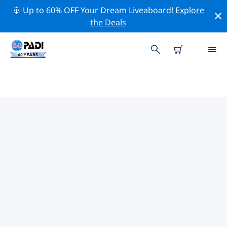
🚢 Up to 60% OFF Your Dream Liveaboard!
Explore
the Deals
TOP
NATUURBEHOUDSACTIVITEITEN
ROND EUROPA
Ontdek de natuurbehoudsactiviteiten rond Europa
met behulp van de bovenstaande filters of de
interactieve kaart.