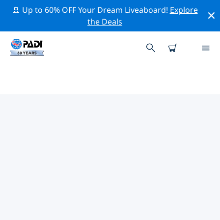
🚢 Up to 60% OFF Your Dream Liveaboard!
Explore
the Deals
TOP
NATUURBEHOUDSACTIVITEITEN
ROND EUROPA
Ontdek de natuurbehoudsactiviteiten rond Europa
met behulp van de bovenstaande filters of de
interactieve kaart.