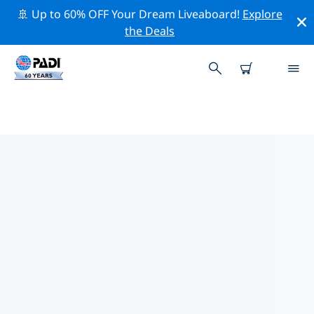
🚢 Up to 60% OFF Your Dream Liveaboard!
Explore
the Deals
TOP
NATUURBEHOUDSACTIVITEITEN
ROND EUROPA
Ontdek de natuurbehoudsactiviteiten rond Europa
met behulp van de bovenstaande filters of de
interactieve kaart.