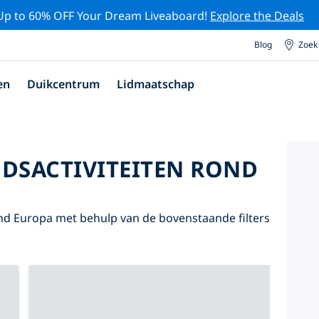
Up to 60% OFF Your Dream Liveaboard!
Explore the Deals
Blog
Zoek
en
Duikcentrum
Lidmaatschap
DSACTIVITEITEN ROND
nd Europa met behulp van de bovenstaande filters