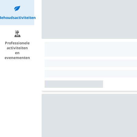
Behoudsactiviteiten
Professionele
activiteiten
en
evenementen