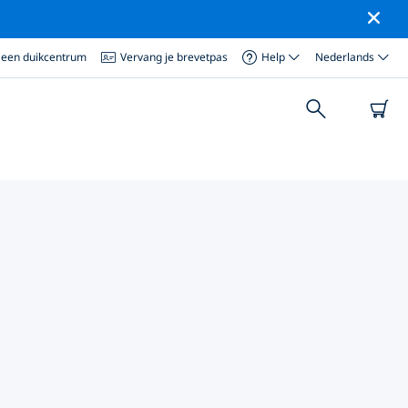
 een duikcentrum
Vervang je brevetpas
Help
Nederlands