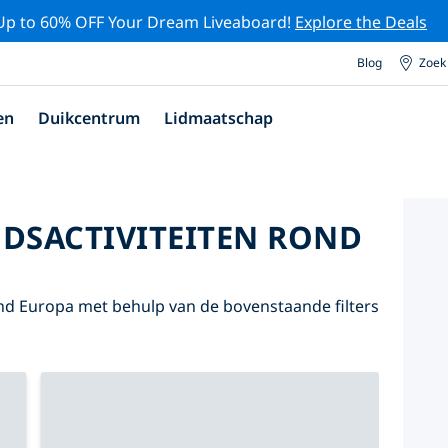
Up to 60% OFF Your Dream Liveaboard!
Explore the Deals
Blog
Zoek
en
Duikcentrum
Lidmaatschap
DSACTIVITEITEN ROND
nd Europa met behulp van de bovenstaande filters