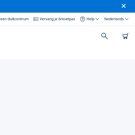
 een duikcentrum
Vervang je brevetpas
Help
Nederlands