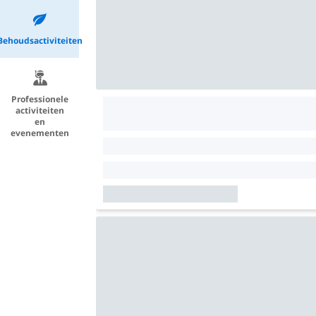
Behoudsactiviteiten
Professionele
activiteiten
en
evenementen