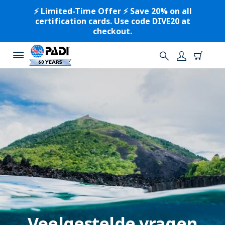
⚡️ Limited-Time Offer ⚡️ Save 20% on all
certification cards. Use code DIVE20 at
checkout.
Veelgestelde vragen