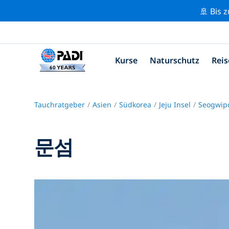
🚢 Bis 
Kurse
Naturschutz
Reis
Tauchratgeber
Asien
Südkorea
Jeju Insel
Seogwi
문섬