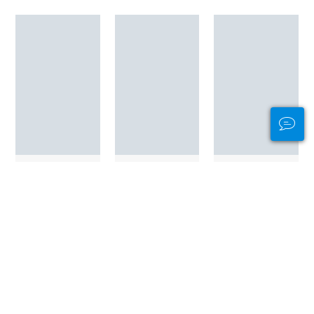
ALLE DUIKSTEKKEN IN JEJU
Advertentie
Duiken per werelddeel