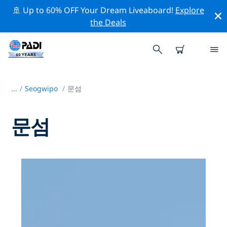
🚢 Up to 60% OFF Your Dream Liveaboard!
Explore
the Deals
...
/
Seogwipo
문섬
문섬