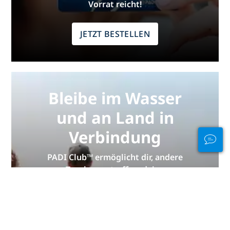
Vorrat reicht!
JETZT BESTELLEN
Bleibe im Wasser
und an Land in
Verbindung
PADI Club™ ermöglicht dir, andere
Taucher zu treffen, deine
Kenntnisse aufzufrischen und beim
Tauchen das nächste Level zu
erreichen – mit einem
KOSTENLOSEN Abo unseres