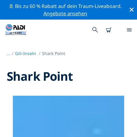
🚢 Bis zu 60 % Rabatt auf dein Traum-Liveaboard.
Angebote ansehen
...
/
Gili-Inseln
Shark Point
Shark Point