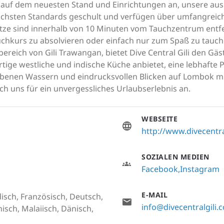
g auf dem neuesten Stand und Einrichtungen an, unsere au
öchsten Standards geschult und verfügen über umfangrei
plätze sind innerhalb von 10 Minuten vom Tauchzentrum entfe
chkurs zu absolvieren oder einfach nur zum Spaß zu tauch
ereich von Gili Trawangan, bietet Dive Central Gili den Gä
ige westliche und indische Küche anbietet, eine lebhafte P
benen Wassern und eindrucksvollen Blicken auf Lombok mit
ch uns für ein unvergessliches Urlaubserlebnis an.
WEBSEITE
http://www.divecentra
SOZIALEN MEDIEN
Facebook
Instagram
E-MAIL
disch, Französisch, Deutsch,
info@divecentralgili.
isch, Malaiisch, Dänisch,