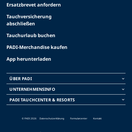
Ersatzbrevet anfordern
Tauchversicherung
abschließen
Tauchurlaub buchen
PADI-Merchandise kaufen
App herunterladen
ÜBER PADI
keyboard_arrow_down
UNTERNEHMENSINFO
keyboard_arrow_down
PADI TAUCHCENTER & RESORTS
keyboard_arrow_down
© PADI 2026
Datenschutzerklärung
Formularcenter
Kontakt