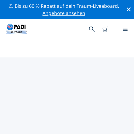
🚢 Bis zu 60 % Rabatt auf dein Traum-Liveaboard.
Angebote ansehen
DIE BESTEN
NATURSCHUTZAKTIVITÄTEN
NORDAMERIKA
Mithilfe der Filter und der interaktiven Karte kannst du
die Naturschutzaktivitäten im Umkreis von
Nordamerika erkunden.