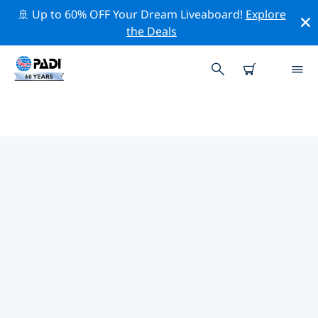
🚢 Up to 60% OFF Your Dream Liveaboard!
Explore
the Deals
TOP
NATUURBEHOUDSACTIVITEITEN
ROND NOORD-AMERIKA
Ontdek de natuurbehoudsactiviteiten rond Noord-
Amerika met behulp van de bovenstaande filters of de
interactieve kaart.