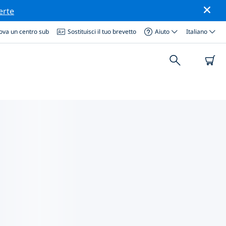
erte
ova un centro sub
Sostituisci il tuo brevetto
Aiuto
Italiano