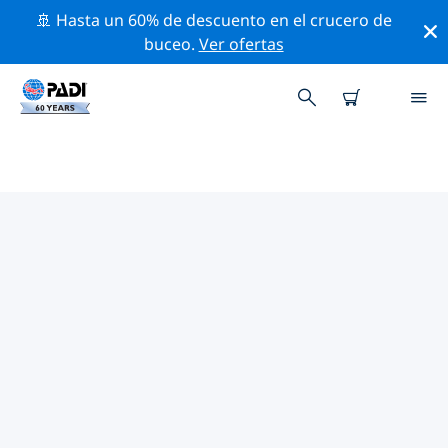
🚢 Hasta un 60% de descuento en el crucero de
buceo.
Ver ofertas
LAS MEJORES ACTIVIDADES DE
CONSERVACIÓN CERCA DE
AMÉRICA DEL NORTE
Descubre las actividades de conservación cerca de
América del Norte con la ayuda de los filtros de arriba
o con el mapa interactivo.