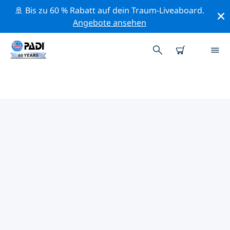
🚢 Bis zu 60 % Rabatt auf dein Traum-Liveaboard.
Angebote ansehen
DIE BESTEN
NATURSCHUTZAKTIVITÄTEN
NORDAMERIKA
Mithilfe der Filter und der interaktiven Karte kannst du
die Naturschutzaktivitäten im Umkreis von
Nordamerika erkunden.