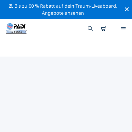
🚢 Bis zu 60 % Rabatt auf dein Traum-Liveaboard.
Angebote ansehen
DIE BESTEN
NATURSCHUTZAKTIVITÄTEN
KRETA
Mithilfe der Filter und der interaktiven Karte kannst du
die Naturschutzaktivitäten im Umkreis von Kreta
erkunden.