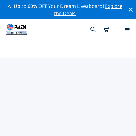
🚢 Up to 60% OFF Your Dream Liveaboard!
Explore
the Deals
TOP
NATUURBEHOUDSACTIVITEITEN
ROND KRETA
Ontdek de natuurbehoudsactiviteiten rond Kreta met
behulp van de bovenstaande filters of de interactieve
kaart.