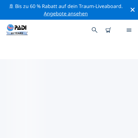
🚢 Bis zu 60 % Rabatt auf dein Traum-Liveaboard.
Angebote ansehen
DIE BESTEN
NATURSCHUTZAKTIVITÄTEN
GRIECHENLAND
Mithilfe der Filter und der interaktiven Karte kannst du
die Naturschutzaktivitäten im Umkreis von
Griechenland erkunden.