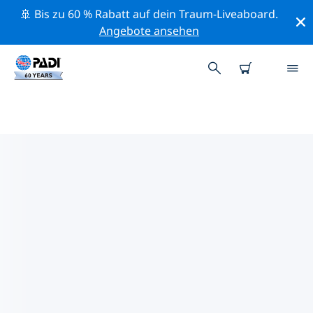
🚢 Bis zu 60 % Rabatt auf dein Traum-Liveaboard.
Angebote ansehen
DIE BESTEN
NATURSCHUTZAKTIVITÄTEN
GRIECHENLAND
Mithilfe der Filter und der interaktiven Karte kannst du
die Naturschutzaktivitäten im Umkreis von
Griechenland erkunden.