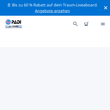
🚢 Bis zu 60 % Rabatt auf dein Traum-Liveaboard.
Angebote ansehen
DIE BESTEN
NATURSCHUTZAKTIVITÄTEN
SCHWEIZ
Mithilfe der Filter und der interaktiven Karte kannst du
die Naturschutzaktivitäten im Umkreis von Schweiz
erkunden.