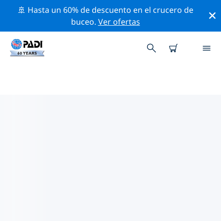
🚢 Hasta un 60% de descuento en el crucero de
buceo.
Ver ofertas
LAS MEJORES ACTIVIDADES DE
CONSERVACIÓN CERCA DE
SUIZA
Descubre las actividades de conservación cerca de
Suiza con la ayuda de los filtros de arriba o con el
mapa interactivo.