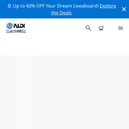
🚢 Up to 60% OFF Your Dream Liveaboard!
Explore
the Deals
TOP
NATUURBEHOUDSACTIVITEITEN
ROND ZWITSERLAND
Ontdek de natuurbehoudsactiviteiten rond
Zwitserland met behulp van de bovenstaande filters of
de interactieve kaart.