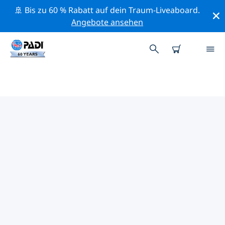
🚢 Bis zu 60 % Rabatt auf dein Traum-Liveaboard.
Angebote ansehen
DIE BESTEN
NATURSCHUTZAKTIVITÄTEN
NORDAMERIKA
Mithilfe der Filter und der interaktiven Karte kannst du
die Naturschutzaktivitäten im Umkreis von
Nordamerika erkunden.