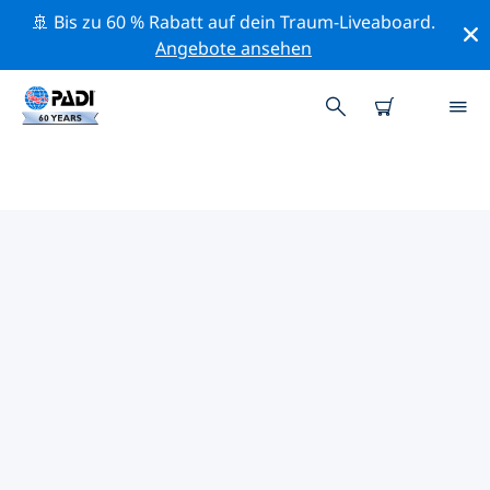
🚢 Bis zu 60 % Rabatt auf dein Traum-Liveaboard.
Angebote ansehen
DIE BESTEN
NATURSCHUTZAKTIVITÄTEN
HALBINSEL YUCATAN
Mithilfe der Filter und der interaktiven Karte kannst du
die Naturschutzaktivitäten im Umkreis von Halbinsel
Yucatan erkunden.