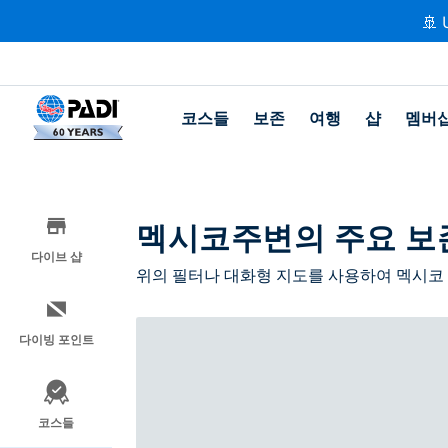
🚢 
코스들
보존
여행
샵
멤버
멕시코주변의 주요 보
다이브 샵
위의 필터나 대화형 지도를 사용하여 멕시코 
다이빙 포인트
코스들