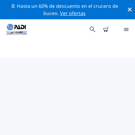
🚢 Hasta un 60% de descuento en el crucero de
buceo.
Ver ofertas
LAS MEJORES ACTIVIDADES DE
CONSERVACIÓN CERCA DE
MÉXICO
Descubre las actividades de conservación cerca de
México con la ayuda de los filtros de arriba o con el
mapa interactivo.