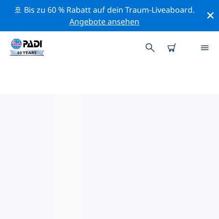
🚢 Bis zu 60 % Rabatt auf dein Traum-Liveaboard.
Angebote ansehen
DIE BESTEN
NATURSCHUTZAKTIVITÄTEN
GRIECHENLAND
Mithilfe der Filter und der interaktiven Karte kannst du
die Naturschutzaktivitäten im Umkreis von
Griechenland erkunden.