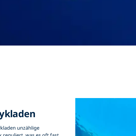
Kykladen
ykladen unzählige
reguliert, was es oft fast